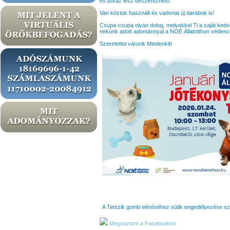
és póráz lesz beszerezhető.
Van köztük használt és vadonat új darabok is!
Csupa-csupa olyan dolog, melyekkel Ti a saját kedv
nekünk adott adománnyal a NOÉ Állatotthon védence
Szeretettel várunk Mindenkit!
A Tetszik gomb eléréséhez sütik engedélyezése s
Megosztom a Facebookon