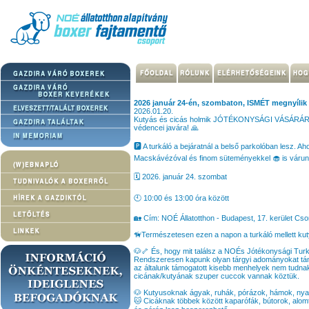
2026 január 24-én, szombaton, ISMÉT megnyí
2026.01.20.
Kutyás és cicás holmik JÓTÉKONYSÁGI VÁSÁRÁRA inv
védencei javára! 🙏
🅿️ A turkáló a bejáratnál a belső parkolóban lesz. Ah
Macskávézóval és finom süteményekkel 🧁 is várunk
🗓️ 2026. január 24. szombat
🕙 10:00 és 13:00 óra között
🏡 Cím: NOÉ Állatotthon - Budapest, 17. kerület Cs
🦮Természetesen ezen a napon a turkáló mellett kut
🐶🦴 És, hogy mit találsz a NOÉs Jótékonysági Tur
Rendszeresen kapunk olyan tárgyi adományokat tám
az általunk támogatott kisebb menhelyek nem tudnak 
cicának/kutyának szuper cuccok vannak köztük.
🐶 Kutyusoknak ágyak, ruhák, pórázok, hámok, nyakö
🐱 Cicáknak többek között kaparófák, bútorok, alomtá