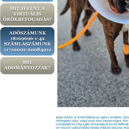
Ipolyi doktor úr ismét feltárta az egész területet. Ú
mérlegelés után, végül most nem mesterséges, fém 
csontpótlót és Gigi saját vérsavójával kezelt liofilizá
orr részen valószínűleg mindig irritációt okozna, m