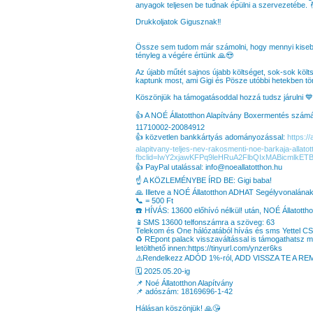
anyagok teljesen be tudnak épülni a szervezetébe. 
Drukkoljatok Gigusznak‼️
Össze sem tudom már számolni, hogy mennyi kisebb
tényleg a végére értünk 🙏😍
Az újabb műtét sajnos újabb költséget, sok-sok költs
kaptunk most, ami Gigi és Pösze utóbbi hetekben tör
Köszönjük ha támogatásoddal hozzá tudsz járulni 
👍 A NOÉ Állatotthon Alapítvány Boxermentés szám
11710002-20084912
👍 közvetlen bankkártyás adományozással:
https:/
alapitvany-teljes-nev-rakosmenti-noe-barkaja-allat
fbclid=IwY2xjawKFPq9leHRuA2FlbQIxMABic
👍 PayPal utalással: info@noeallatotthon.hu
☝️ A KÖZLEMÉNYBE ÍRD BE: Gigi baba!
🙏 Illetve a NOÉ Állatotthon ADHAT Segélyvonalának 
📞 = 500 Ft
☎️ HÍVÁS: 13600 előhívó nélkül! után, NOÉ Állatottho
📱SMS 13600 telfonszámra a szöveg: 63
Telekom és One hálózatából hívás és sms Yettel 
♻️ REpont palack visszaváltással is támogathatsz m
letölthető innen:https://tinyurl.com/ynzer6ks
⚠️Rendelkezz ADÓD 1%-ról, ADD VISSZA TE A RE
🗓️ 2025.05.20-ig
📌 Noé Állatotthon Alapítvány
📌 adószám: 18169696-1-42
Hálásan köszönjük! 🙏😘