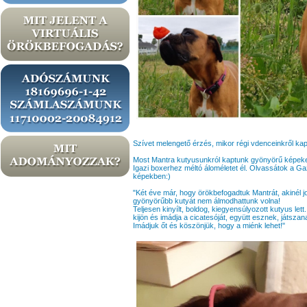
Szívet melengető érzés, mikor régi vdenceinkről kap
Most Mantra kutyusunkról kaptunk gyönyörű képeke
Igazi boxerhez méltó áloméletet él. Olvassátok a G
képekben:)
"Két éve már, hogy örökbefogadtuk Mantrát, akinél 
gyönyörűbb kutyát nem álmodhattunk volna!
Teljesen kinyílt, boldog, kiegyensúlyozott kutyus le
kijön és imádja a cicatesóját, együtt esznek, játsza
Imádjuk őt és köszönjük, hogy a miénk lehet!"