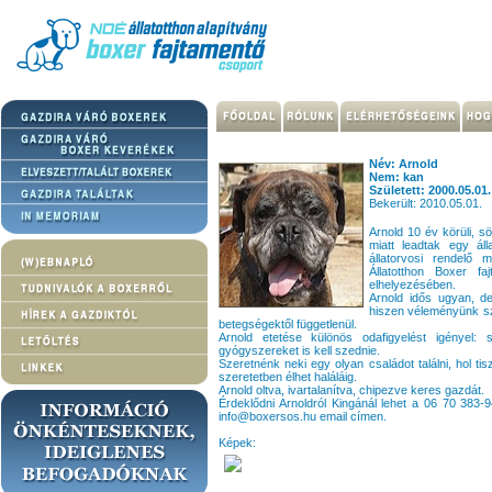
Név: Arnold
Nem: kan
Született: 2000.05.01.
Bekerült: 2010.05.01.
Arnold 10 év körüli, s
miatt leadtak egy áll
állatorvosi rendelő
Állatotthon Boxer fa
elhelyezésében.
Arnold idős ugyan, de
hiszen véleményünk sze
betegségektől függetlenül.
Arnold etetése különös odafigyelést igényel: 
gyógyszereket is kell szednie.
Szeretnénk neki egy olyan családot találni, hol tis
szeretetben élhet haláláig.
Arnold oltva, ivartalanítva, chipezve keres gazdát.
Érdeklődni Arnoldról Kingánál lehet a 06 70 3
info@boxersos.hu email címen.
Képek: